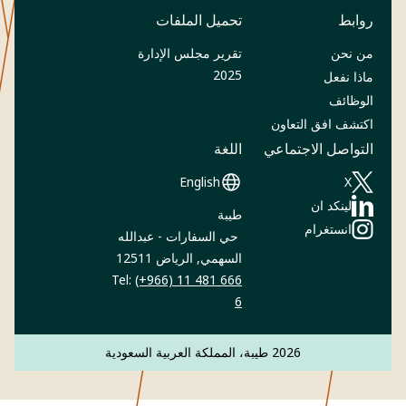
روابط
تحميل الملفات
من نحن
تقرير مجلس الإدارة
(Opens in a new tab)
2025
ماذا نفعل
الوظائف
اكتشف افق التعاون
التواصل الاجتماعي
اللغة
English
‎X
(Opens in a new tab)
طيبة
(Opens in a new tab)
انستغرام
حي السفارات - عبدالله
(Opens in a new tab)
السهمي, الرياض 12511
Tel:
(+966) 11 481 666
6
2026 طيبة، المملكة العربية السعودية