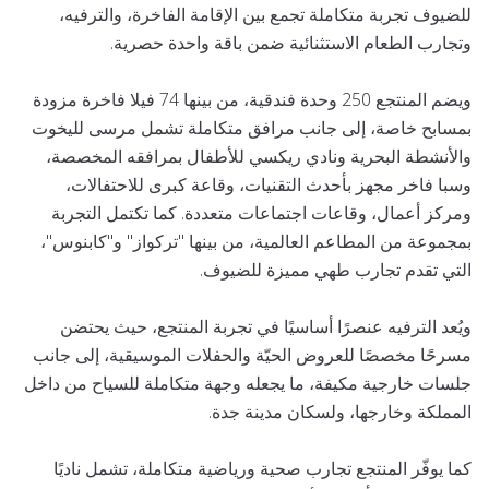
للضيوف تجربة متكاملة تجمع بين الإقامة الفاخرة، والترفيه،
وتجارب الطعام الاستثنائية ضمن باقة واحدة حصرية.
ويضم المنتجع 250 وحدة فندقية، من بينها 74 فيلا فاخرة مزودة
بمسابح خاصة، إلى جانب مرافق متكاملة تشمل مرسى لليخوت
والأنشطة البحرية ونادي ريكسي للأطفال بمرافقه المخصصة،
وسبا فاخر مجهز بأحدث التقنيات، وقاعة كبرى للاحتفالات،
ومركز أعمال، وقاعات اجتماعات متعددة. كما تكتمل التجربة
بمجموعة من المطاعم العالمية، من بينها "تركواز" و"كابنوس"،
التي تقدم تجارب طهي مميزة للضيوف.
ويُعد الترفيه عنصرًا أساسيًا في تجربة المنتجع، حيث يحتضن
مسرحًا مخصصًا للعروض الحيّة والحفلات الموسيقية، إلى جانب
جلسات خارجية مكيفة، ما يجعله وجهة متكاملة للسياح من داخل
المملكة وخارجها، ولسكان مدينة جدة.
كما يوفّر المنتجع تجارب صحية ورياضية متكاملة، تشمل ناديًا