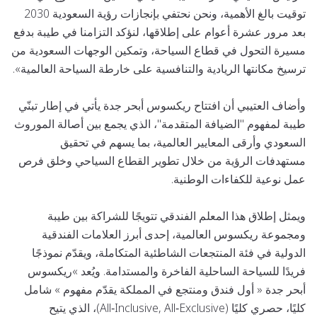
توقيت بالغ الأهمية، ونحن نحتفي بإنجازات رؤية السعودية 2030
بعد مرور عشرة أعوام على إطلاقها، لنؤكد التزامنا في طيبة بدفع
مسيرة التحول في قطاع السياحة، وتمكين الوجهات السعودية من
ترسيخ مكانتها الريادية والتنافسية على خارطة السياحة العالمية».
وأضاف العتيبي أن افتتاح ريكسوس أبحر جدة يأتي في إطار تبنّي
طيبة لمفهوم "الضيافة المتقدمة"، الذي يجمع بين أصالة الموروث
السعودي وأرقى المعايير العالمية، بما يسهم في تحقيق
مستهدفات الرؤية من خلال تطوير القطاع السياحي وخلق فرص
عمل نوعية للكفاءات الوطنية.
ويمثل إطلاق هذا المعلم الفندقي تتويجًا للشراكة بين طيبة
ومجموعة ريكسوس العالمية، إحدى أبرز العلامات الفندقية
الدولية في فئة المنتجعات الشاطئية المتكاملة، ويقدّم نموذجًا
فريدًا للسياحة الساحلية الفاخرة والمستدامة. ويُعد »ريكسوس
أبحر جدة « أول فندق ومنتجع في المملكة يقدّم مفهوم » شامل
كليًا، حصري كليًا (All‑Inclusive, All‑Exclusive)، الذي يتيح