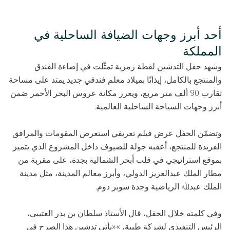
أحد أبرز وجهات الضيافة الساحلية في
المملكة
وشهد حفل التدشين لقطة رمزية تمثّلت في إضاءة الفندق
والمنتجع بالكامل، إيذانًا بميلاد معلم فندقي جديد يمتد على مساحة
تقارب 90 ألف متر مربع، ويعزز مكانة عروس البحر الأحمر ضمن
أبرز وجهات السياحة الساحلية العالمية.
وتضمّن الحفل عرض فيلم تعريفي استعرض المقومات والمرافق
الفريدة للمنتجع، أعقبه جولة للضيوف داخل المشروع الذي يتميز
بموقع استراتيجي في قلب أبحر الشمالية بجدة، على مقربة من
مطار الملك عبدالعزيز الدولي، وأبرز معالم المدينة، مثل مدينة
الملك عبدﷲ الرياضية وجدة سوبر دوم.
وفي كلمته خلال الحفل، قال الأستاذ سلطان بن بدر العتيبي،
الرئيس التنفيذي لشركة طيبة، »«يأتي تدشين هذا الصرح في