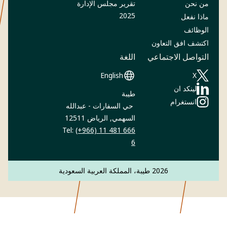
من نحن
تقرير مجلس الإدارة
(Opens in a new tab)
2025
ماذا نفعل
الوظائف
اكتشف افق التعاون
التواصل الاجتماعي
اللغة
English
‎X
(Opens in a new tab)
طيبة
(Opens in a new tab)
انستغرام
حي السفارات - عبدالله
(Opens in a new tab)
السهمي, الرياض 12511
Tel:
(+966) 11 481 666
6
2026 طيبة، المملكة العربية السعودية